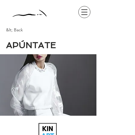
&lt; Back
APÚNTATE