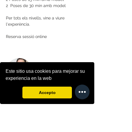
2  Poses de 30 min amb model
Per tots els nivells, vine a viure 
l'experència.
Reserva sessió online
Este sitio usa cookies para mejorar su
experiencia en la web
Noël Kin
Accepto
De jove vaig estudiar disseny gràfic i vaig
fer un màster en dibuixos animats. He
pintat tota la vida, vaig començar amb 4
anys a dibuixar i als 11 a pintar a l'oli.