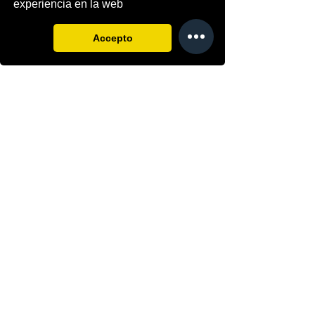
experiencia en la web
sessions, et garanteixo resultats i
sinó et torno els diners.
Accepto
Faig classes particulars de pintura a
l'oli, ideal per persones que vulguin
apendre els secrets d'aquesta
tècnica o per alumnes de Belles
Arts que es vulguin preparar millor.
Amb mi t''estalviaras tots els errors
que cometen els aficionats al pintar.
Price
Duration
40 €
1 hora i
mitja
Reserva
Comprar