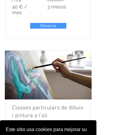
Price
40 € /
3 mesos
mes
Reserva
Classes particulars de dibuix
i pintura a l'oli
Este sitio usa cookies para mejorar su
Et puc ensenyar a dibuixar en 10