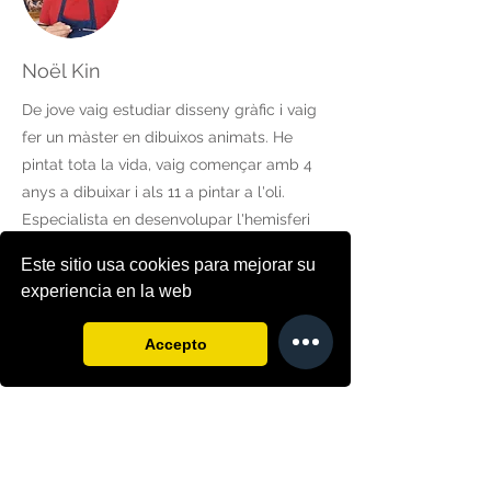
Noël Kin
De jove vaig estudiar disseny gràfic i vaig
fer un màster en dibuixos animats. He
pintat tota la vida, vaig començar amb 4
anys a dibuixar i als 11 a pintar a l'oli.
Especialista en desenvolupar l'hemisferi
dret per aumentar les habilitats artístiques
Este sitio usa cookies para mejorar su
dels alumnes. La meva especialitat es el
experiencia en la web
retrat a l'oli.
Accepto