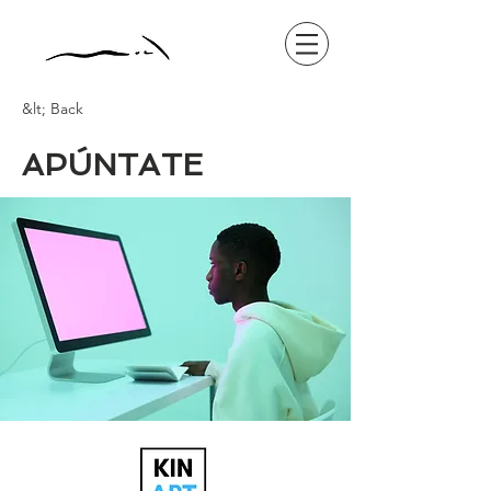
&lt; Back
APÚNTATE