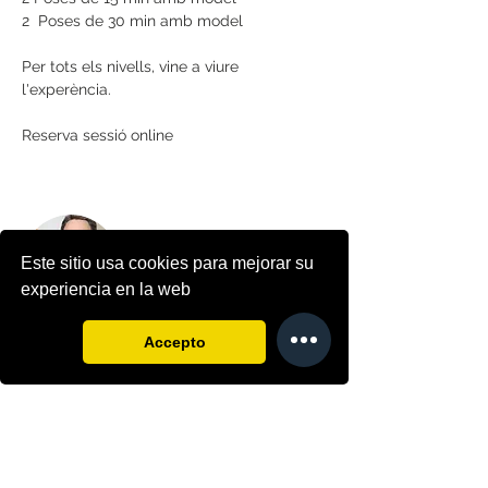
2  Poses de 30 min amb model
Per tots els nivells, vine a viure 
l'experència.
Reserva sessió online
Este sitio usa cookies para mejorar su
experiencia en la web
Noël Kin
Accepto
De jove vaig estudiar disseny gràfic i vaig
fer un màster en dibuixos animats. He
pintat tota la vida, vaig començar amb 4
anys a dibuixar i als 11 a pintar a l'oli.