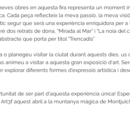
 meves obres en aquesta fira representa un moment im
ca. Cada peça reflecteix la meva passió, la meva visió
estic segur que serà una experiència enriquidora per a 
ré dos retrats de dona, "Mirada al Mar" i "La noia del c
stracte que porta per títol "Trencadís" 
a o planegeu visitar la ciutat durant aquests dies, us
s animeu a visitar a aquesta gran exposició d'art. Ser
r explorar diferents formes d'expressió artística i de
tunitat de ser part d'aquesta experiència única! Espe
al Art3f aquest abril a la muntanya màgica de Montjuïc