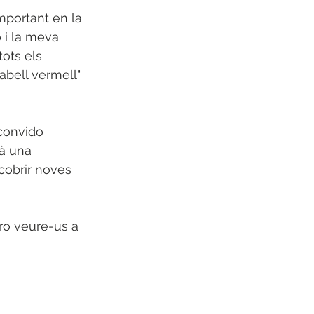
portant en la 
 i la meva 
tots els 
abell vermell"  
 convido 
à una 
scobrir noves 
ro veure-us a 
!