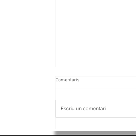
Comentaris
Escriu un comentari...
Descobrint Nantes