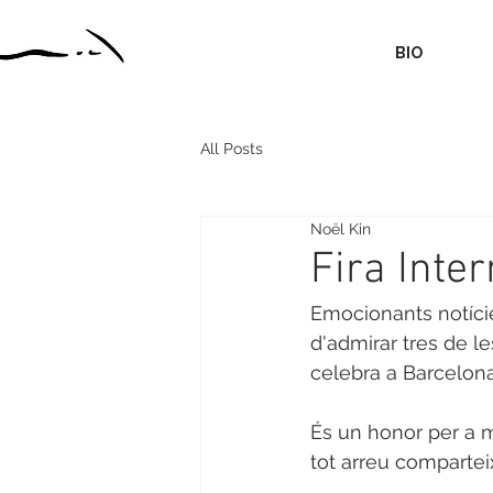
BIO
All Posts
Noël Kin
Fira Inte
Emocionants notícies
d'admirar tres de le
celebra a Barcelona
És un honor per a m
tot arreu comparteix