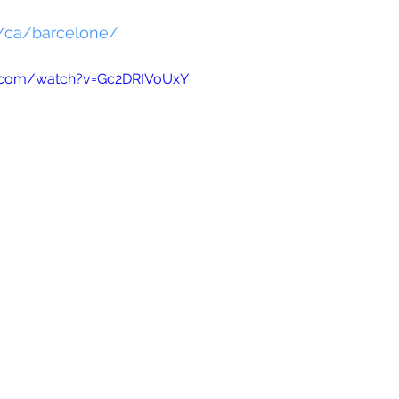
fr/ca/barcelone/
e.com/watch?v=Gc2DRIVoUxY