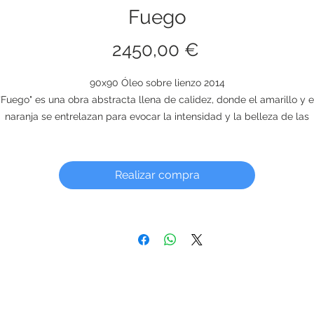
Fuego
Precio
2450,00 €
90x90 Óleo sobre lienzo 2014
"Fuego" es una obra abstracta llena de calidez, donde el amarillo y e
naranja se entrelazan para evocar la intensidad y la belleza de las
lamas. Los detalles sutiles, parecidos a chispas que bailan en el fueg
an vida a una composición dinámica y vibrante. Esta pintura transmi
una sensación de calor y energía positiva, creando una atmósfera
Realizar compra
acogedora y serena. Ideal para aquellos que buscan una prenda
decorativa impactante, es la elección perfecta para llenar cualquier
espacio con luz y energía radiante.