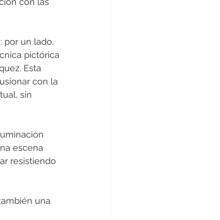
ción con las 
 por un lado, 
cnica pictórica 
uez. Esta 
usionar con la 
ual, sin 
iluminación 
 una escena 
r resistiendo 
 también una 