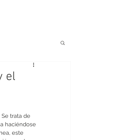
y el
 Se trata de 
ca haciéndose 
nea, este 