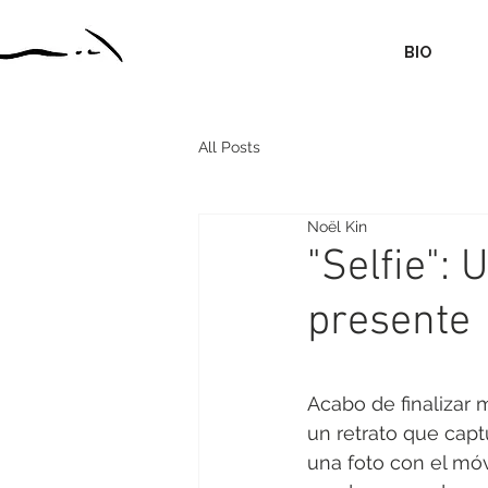
BIO
All Posts
Noël Kin
"Selfie": 
presente
Acabo de finalizar m
un retrato que capt
una foto con el móv