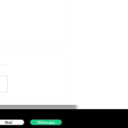
ición de Pintura a La
a de Montbui
Mail
Whatsapp