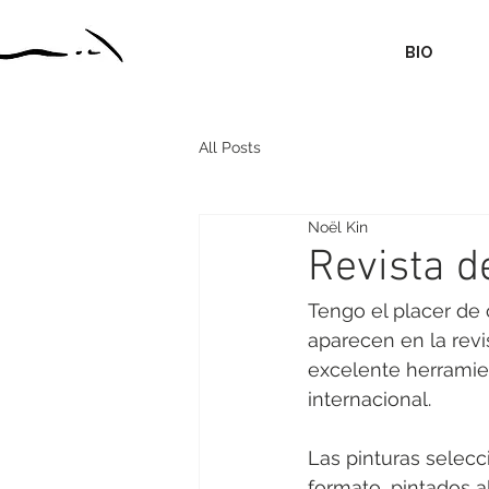
BIO
All Posts
Noël Kin
Revista d
Tengo el placer de 
aparecen en la rev
excelente herramien
internacional.
Las pinturas selec
formato, pintados a