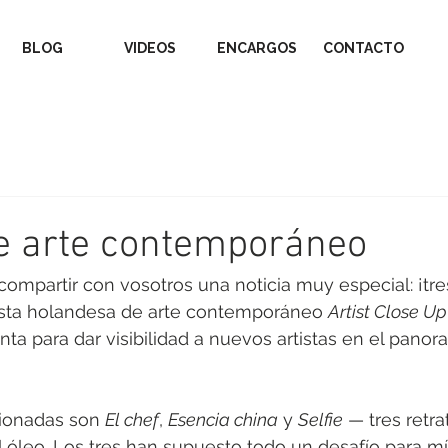
BLOG
VIDEOS
ENCARGOS
CONTACTO
e arte contemporáneo
compartir con vosotros una noticia muy especial: ¡tre
ista holandesa de arte contemporáneo 
Artist Close Up
ta para dar visibilidad a nuevos artistas en el panor
cionadas son 
El chef
, 
Esencia china
 y 
Selfie
 — tres retr
l óleo. Los tres han supuesto todo un desafío para mí,