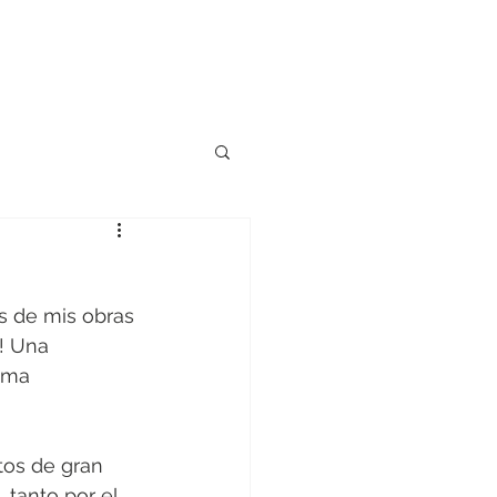
s de mis obras 
! Una 
ama 
atos de gran 
 tanto por el 