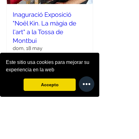
Inaguració Exposició
"Noël Kin. La màgia de
l'art" a la Tossa de
Montbui
dom, 18 may
Leer más
Este sitio usa cookies para mejorar su
experiencia en la web
Detalles
Accepto
2020 © Copyright | info@noelkin.com| +34
637 43 72 33
Mail
Whatsapp